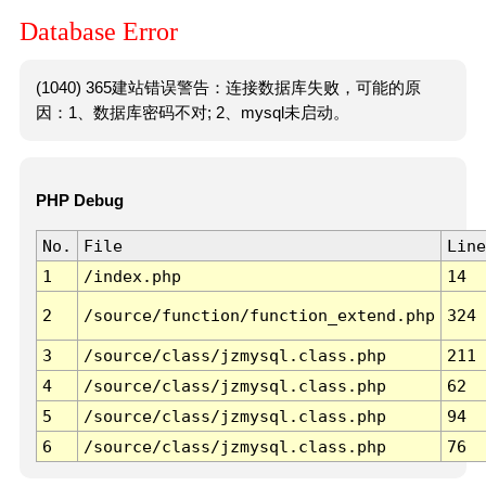
Database Error
(1040) 365建站错误警告：连接数据库失败，可能的原
因：1、数据库密码不对; 2、mysql未启动。
PHP Debug
No.
File
Line
1
/index.php
14
2
/source/function/function_extend.php
324
3
/source/class/jzmysql.class.php
211
4
/source/class/jzmysql.class.php
62
5
/source/class/jzmysql.class.php
94
6
/source/class/jzmysql.class.php
76